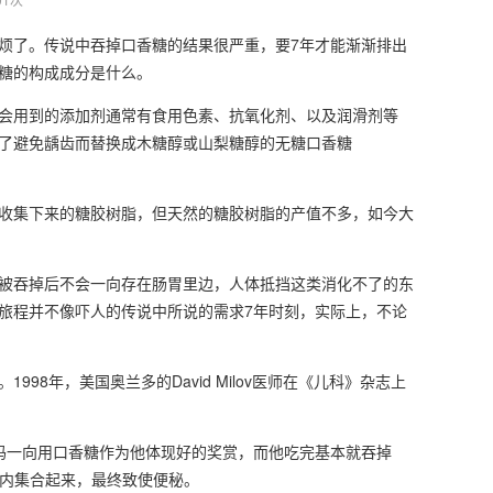
烦了。传说中吞掉口香糖的结果很严重，要7年才能渐渐排出
糖的构成成分是什么。
会用到的添加剂通常有食用色素、抗氧化剂、以及润滑剂等
了避免龋齿而替换成木糖醇或山梨糖醇的无糖口香糖
收集下来的糖胶树脂，但天然的糖胶树脂的产值不多，如今大
被吞掉后不会一向存在肠胃里边，人体抵挡这类消化不了的东
旅程并不像吓人的传说中所说的需求7年时刻，实际上，不论
8年，美国奥兰多的David Milov医师在《儿科》杂志上
妈一向用口香糖作为他体现好的奖赏，而他吃完基本就吞掉
体内集合起来，最终致使便秘。