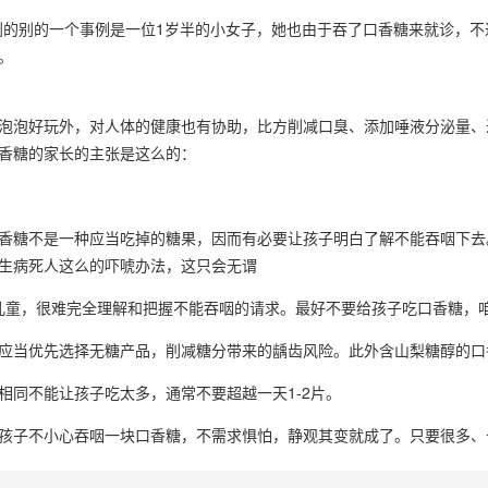
师遇到的别的一个事例是一位1岁半的小女子，她也由于吞了口香糖来就诊，
。
泡泡好玩外，对人体的健康也有协助，比方削减口臭、添加唾液分泌量、
香糖的家长的主张是这么的：
香糖不是一种应当吃掉的糖果，因而有必要让孩子明白了解不能吞咽下去
生病死人这么的吓唬办法，这只会无谓
的儿童，很难完全理解和把握不能吞咽的请求。最好不要给孩子吃口香糖，咱
应当优先选择无糖产品，削减糖分带来的龋齿风险。此外含山梨糖醇的口
相同不能让孩子吃太多，通常不要超越一天1-2片。
孩子不小心吞咽一块口香糖，不需求惧怕，静观其变就成了。只要很多、