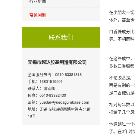
行业新闻
在小朋友一切
常见问题
体外，甚至也
口香糖成分比
联系我们
等。不相同种
在这些成中，
无锡市越达胶基制造有限公司
多数口香糖都
全国服务热线：0510-83381818
不论胶基是厂
手机：13801519501
西是有别的一
联系人：张宰卿
是口香糖仍是
传真：0510-83382430
邮箱：yueda@yuedagumbase.com
相对每年数以
地址：无锡市前洲镇西塘村禅寺北路
描绘了几个风
18号
他遇到过一个
了。在2年时