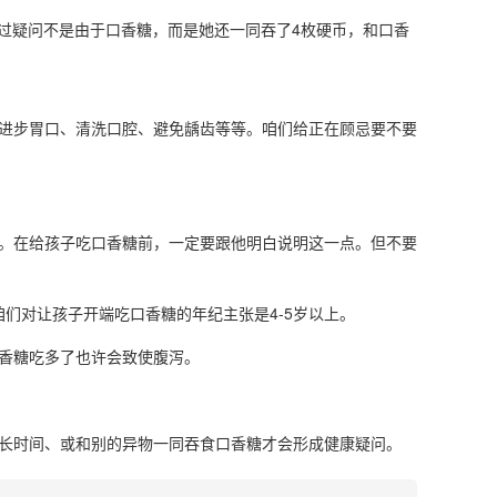
不过疑问不是由于口香糖，而是她还一同吞了4枚硬币，和口香
进步胃口、清洗口腔、避免龋齿等等。咱们给正在顾忌要不要
。在给孩子吃口香糖前，一定要跟他明白说明这一点。但不要
们对让孩子开端吃口香糖的年纪主张是4-5岁以上。
香糖吃多了也许会致使腹泻。
长时间、或和别的异物一同吞食口香糖才会形成健康疑问。