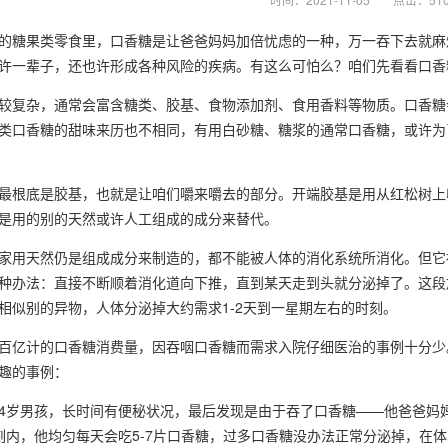
的糖果类零食里，口香糖是让爸爸妈妈加倍忧虑的一种，万一吞下去就麻
许一辈子，还也许形成各种风险的疾病。有这么可怕么？咱们先看看口香
较复杂，通常会富含糖类、胶基、食物添加剂、食用香料等物质。口香糖
类口香糖的甜味来历也不相同，有用白砂糖、糖浆的通常口香糖，或许为
最根底是胶基，也就是让咱们嚼来嚼去的部分。开端胶基是用从红松树上
是用的别的天然或许人工组成的成分来替代。
家用天然仍是组成成分来制造的，都不能被人体的消化系统所消化。但它
种办法：直接不断顺着消化道向下推，直到某天走到头就分泌掉了。这段
相似别的异物，人体分泌掉大约需求1-2天到一星期左右的时刻。
百亿计的口香糖消费量，因吞咽口香糖而需求入院仔细医治的事例十分少。199
趣的事例：
4岁男孩，长时间有便秘状况，最后发现是由于吞了口香糖——他爸爸妈
刻内，他均匀每天会吃5-7片口香糖，过多口香糖没办法正常分泌掉，在